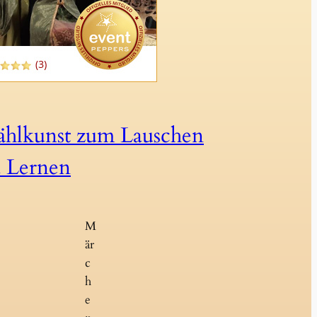
ählkunst zum Lauschen
 Lernen
M
är
c
h
e