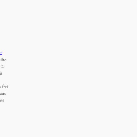
r
eihe
12.
it
 frei
aus
nte