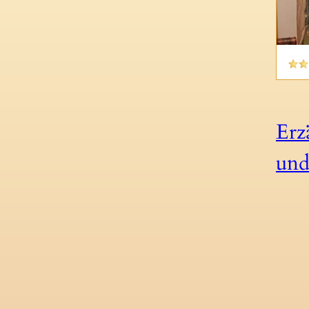
Erz
und