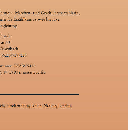
chmidt – Märchen- und Geschichtenerzählerin,
erin für Erzählkunst sowie kreative
begleitung
chmidt
str.19
Wiesenbach
 06223/7299225
ummer: 32385/29416
 19 UStG umsatzsteuerfrei
loch, Hockenheim, Rhein-Neckar, Landau,