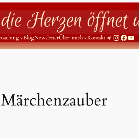
Telegram
Instagram
Facebook
YouTube
coaching
Blog
Newsletter
Über mich
Kontakt
:
Märchenzauber