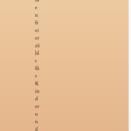
e
n
fr
ei
er
zä
hl
t
fü
r
K
in
d
er
u
n
d