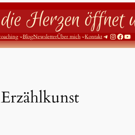
Telegram
Instagram
Facebook
YouTube
coaching
Blog
Newsletter
Über mich
Kontakt
:
Erzählkunst