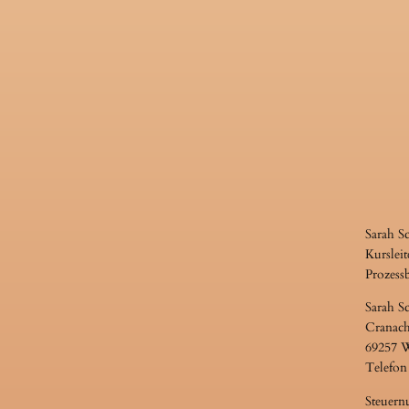
Sarah S
Kursleit
Prozess
Sarah S
Cranach
69257 
Telefon
Steuern