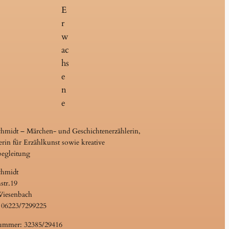
E
r
w
ac
hs
e
n
e
chmidt – Märchen- und Geschichtenerzählerin,
erin für Erzählkunst sowie kreative
begleitung
chmidt
str.19
Wiesenbach
 06223/7299225
ummer: 32385/29416