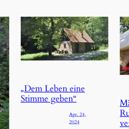
„Dem Leben eine
Stimme geben“
Mä
Ru
Apr. 24,
ve
2024