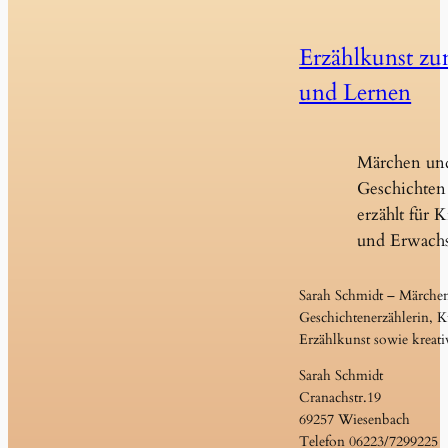
Erzählkunst z
und Lernen
Märchen un
Geschichten 
erzählt für 
und Erwach
Sarah Schmidt – Märche
Geschichtenerzählerin, Ku
Erzählkunst sowie kreati
Sarah Schmidt
Cranachstr.19
69257 Wiesenbach
Telefon 06223/7299225