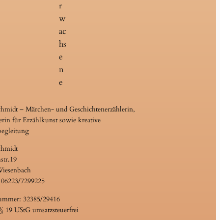
r
w
ac
hs
e
n
e
chmidt – Märchen- und Geschichtenerzählerin,
erin für Erzählkunst sowie kreative
begleitung
chmidt
str.19
Wiesenbach
 06223/7299225
ummer: 32385/29416
 19 UStG umsatzsteuerfrei