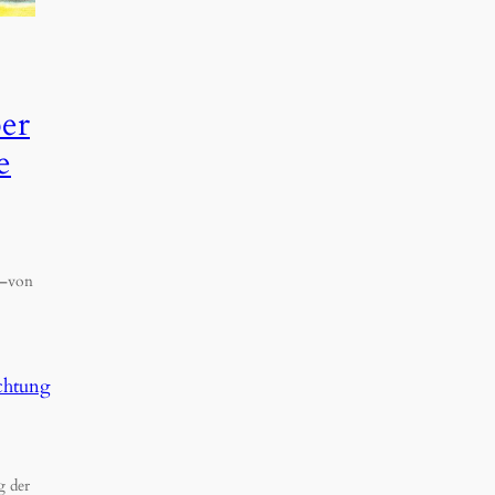
er
e
—
von
chtung
g der