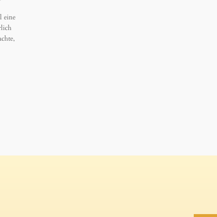
l eine
rlich
achte,