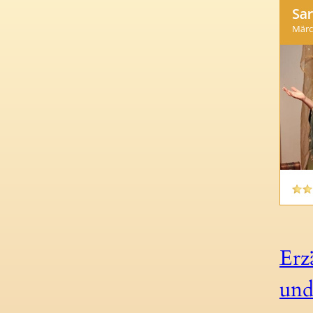
Erz
und