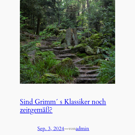
Sind Grimm´ s Klassiker noch
zeitgemäß?
Sep. 3, 2024
—
admin
von