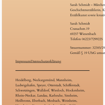
Sarah Schmidt – Märche
Geschichtenerzählerin, Ku
Erzählkunst sowie kreati
Sarah Schmidt
Cranachstr.19
69257 Wiesenbach
Telefon 06223/7299225
Steuernummer: 32385/2
Gemäß § 19 UStG umsatz
Impressum
Datenschutzerklärung
Heidelberg, Neckargemünd, Mannheim,
Ludwigshafen, Speyer, Otterstadt, Schifferstadt,
Schwetzingen, Walldorf, Wiesloch, Hockenheim,
Rhein-Neckar, Landau, Karlsruhe, Sinsheim,
Heilbronn, Eberbach, Mosbach, Weinheim,