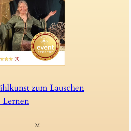
ählkunst zum Lauschen
 Lernen
M