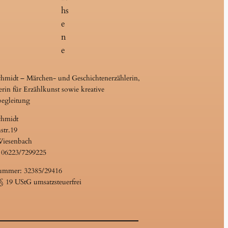
hs
e
n
e
chmidt – Märchen- und Geschichtenerzählerin,
erin für Erzählkunst sowie kreative
begleitung
chmidt
str.19
Wiesenbach
 06223/7299225
ummer: 32385/29416
 19 UStG umsatzsteuerfrei