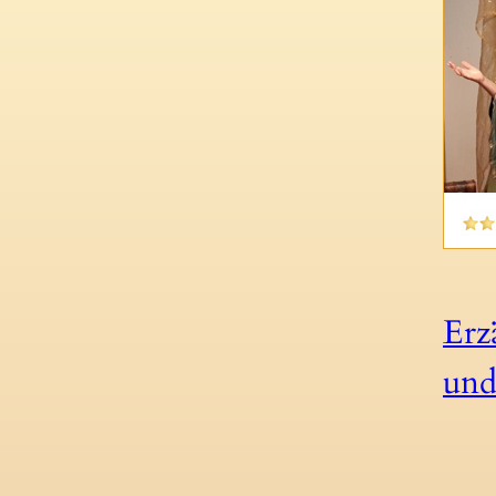
Erz
und