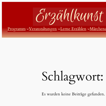
Zum
Inhalt
springen
Programm
Veranstaltungen
Lerne Erzählen
Märchen
Schlagwort
Es wurden keine Beiträge gefunden.